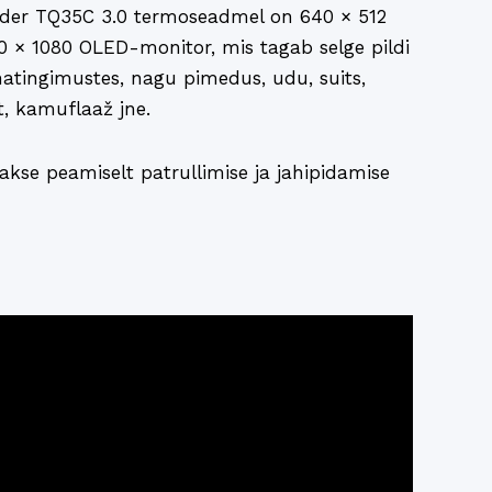
er TQ35C 3.0 termoseadmel on 640 × 512
20 × 1080 OLED-monitor, mis tagab selge pildi
atingimustes, nagu pimedus, udu, suits,
t, kamuflaaž jne.
kse peamiselt patrullimise ja jahipidamise