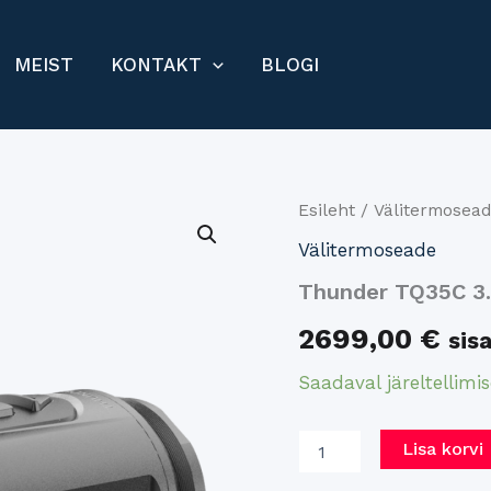
MEIST
KONTAKT
BLOGI
Thunder
Esileht
/
Välitermosea
TQ35C
Välitermoseade
3.0
kogus
Thunder TQ35C 3
2699,00
€
sis
Saadaval järeltellimis
Lisa korvi