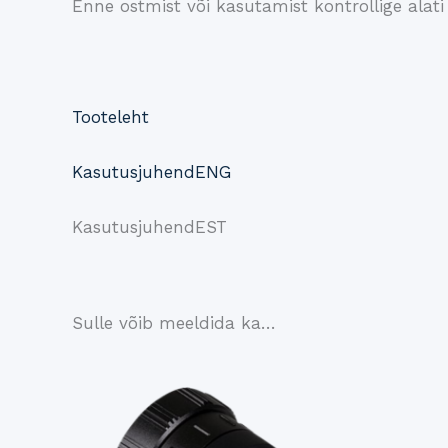
Enne ostmist või kasutamist kontrollige alati ri
Tooteleht
KasutusjuhendENG
KasutusjuhendEST
Sulle võib meeldida ka…