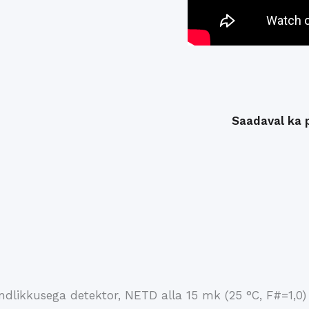
Saadaval ka 
ndlikkusega detektor, NETD alla 15 mk (25 °C, F#=1,0)