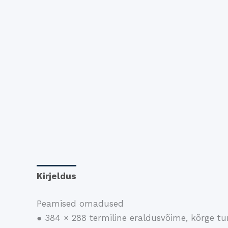
Kirjeldus
Lisainfo
Peamised omadused
● 384 × 288 termiline eraldusvõime, kõrge tu