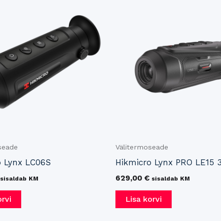
seade
Välitermoseade
o Lynx LC06S
Hikmicro Lynx PRO LE15 3
629,00
€
sisaldab KM
sisaldab KM
orvi
Lisa korvi