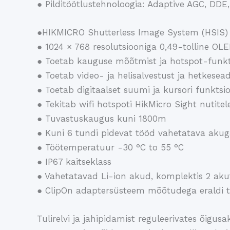
● Pilditöötlustehnoloogia: Adaptive AGC, DDE
●HIKMICRO Shutterless Image System (HSIS)
● 1024 × 768 resolutsiooniga 0,49-tolline O
● Toetab kauguse mõõtmist ja hotspot-funkt
● Toetab video- ja helisalvestust ja hetkesea
● Toetab digitaalset suumi ja kursori funktsio
● Tekitab wifi hotspoti HikMicro Sight nutite
● Tuvastuskaugus kuni 1800m
● Kuni 6 tundi pidevat tööd vahetatava aku
● Töötemperatuur -30 °C to 55 °C
● IP67 kaitseklass
● Vahetatavad Li-ion akud, komplektis 2 akut
● ClipOn adaptersüsteem mõõtudega eraldi te
Tulirelvi ja jahipidamist reguleerivates õig