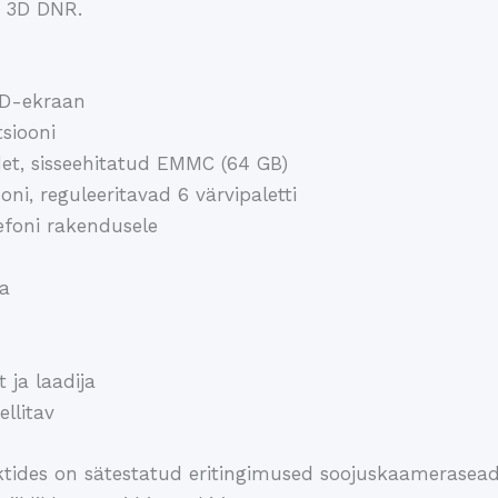
, 3D DNR.
LED-ekraan
siooni
det, sisseehitatud EMMC (64 GB)
oni, reguleeritavad 6 värvipaletti
lefoni rakendusele
ga
 ja laadija
llitav
usaktides on sätestatud eritingimused soojuskaameras