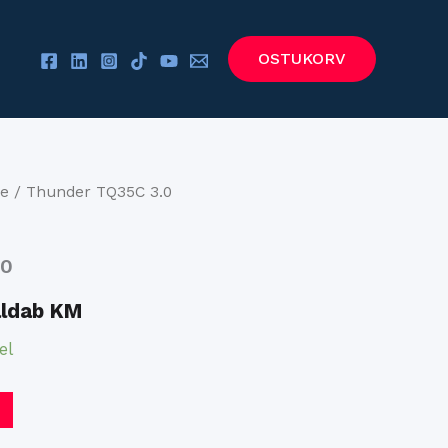
OSTUKORV
de
/ Thunder TQ35C 3.0
.0
aldab KM
el