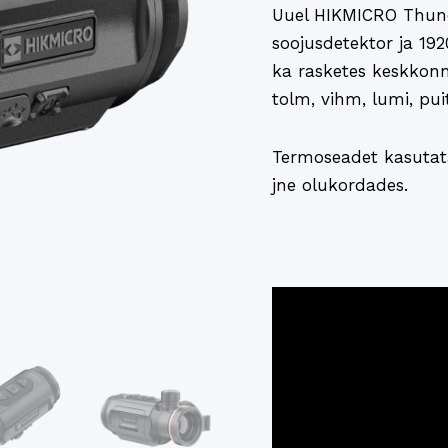
Uuel HIKMICRO Thund
soojusdetektor ja 19
ka rasketes keskkonn
tolm, vihm, lumi, pui
Termoseadet kasutata
jne olukordades.