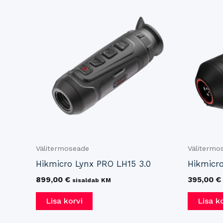
Välitermoseade
Välitermo
Hikmicro Lynx PRO LH15 3.0
Hikmicr
899,00
€
395,00
€
sisaldab KM
Lisa korvi
Lisa k